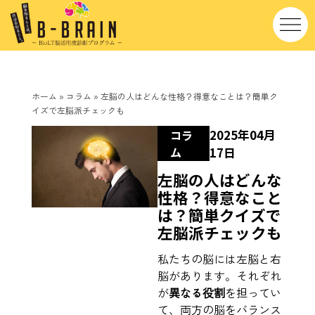
ホーム
»
コラム
»
左脳の人はどんな性格？得意なことは？簡単ク
イズで左脳派チェックも
2025年04月
コラ
ム
17日
左脳の人はどんな
性格？得意なこと
は？簡単クイズで
左脳派チェックも
私たちの脳には左脳と右
脳があります。それぞれ
が
異なる役割
を担ってい
て、両方の脳をバランス